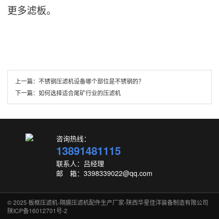
更多滤板。
上一篇：
不锈钢压滤机设备哪个部位是不锈钢的？
下一篇：
如何选择适合尾矿行业的压滤机
咨询热线：
13891481115
联系人：吕经理
邮 箱：3398339022@qq.com
© 2025
板框压滤机-隔膜压滤机配件生产厂家-陕西华星佳洋装备制造有限公司
陕ICP备16012701号-2